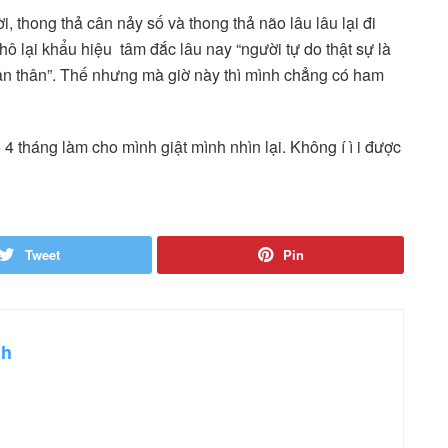
ời, thong thả cân nảy số và thong thả não lâu lâu lại đi
hô lại khẩu hiệu tâm đắc lâu nay “người tự do thật sự là
 thân”. Thế nhưng mà giờ này thì mình chẳng có ham
4 tháng làm cho mình giật mình nhìn lại. Không í ì i được
Tweet
Pin
nh