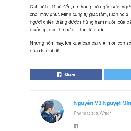
Cái tuổi í ì i ì nó đến, cứ thong thả ngấm vào ngư
chơi mấy phút. Mình cũng tự giác lắm, luôn hô đi 
người chiến thắng được những ham muốn của bản
muốn gì, mọi thứ cứ í ì i thôi là được.
Nhưng hôm nay, khi xuất bản bài viết mới, con số 
nữa đâu tôi ơi!
Share
Nguyễn Vũ Nguyệt Mi
Pharmacist & Writer