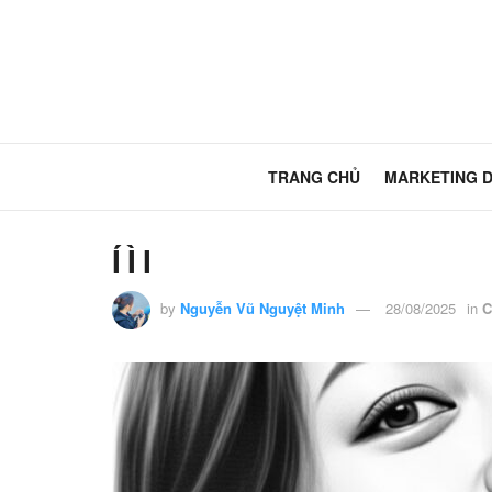
TRANG CHỦ
MARKETING 
Í Ì I
by
Nguyễn Vũ Nguyệt Minh
28/08/2025
in
C