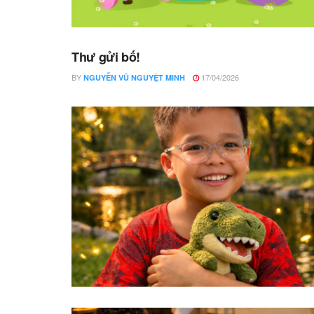
Thư gửi bố!
BY
17/04/2026
NGUYỄN VŨ NGUYỆT MINH