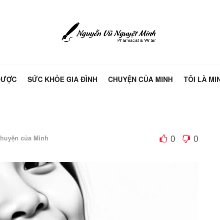
DƯỢC
SỨC KHỎE GIA ĐÌNH
CHUYỆN CỦA MINH
TÔI LÀ MI
0
0
huyện của Minh