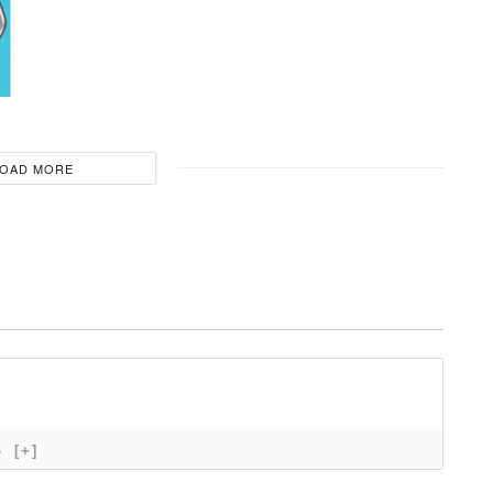
OAD MORE
}
[+]