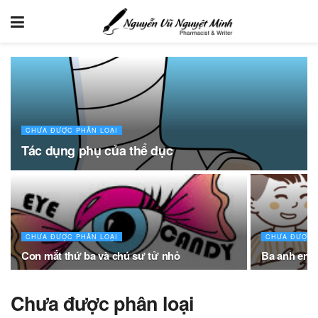
CHƯA ĐƯỢC PHÂN LOẠI
Tác dụng phụ của thể dục
CHƯA ĐƯỢC PHÂN LOẠI
CHƯA ĐƯỢC 
Con mắt thứ ba và chú sư tử nhỏ
Ba anh em s
Chưa được phân loại