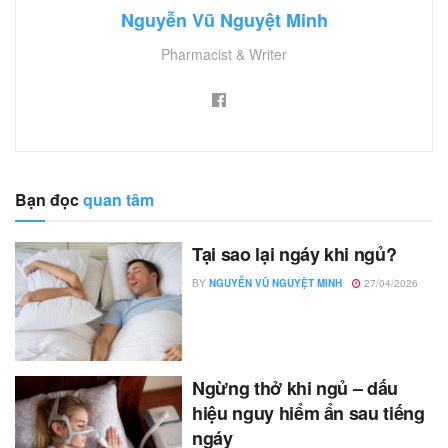
Nguyễn Vũ Nguyệt Minh
Pharmacist & Writer
Bạn đọc
quan tâm
Tại sao lại ngáy khi ngủ?
BY
NGUYỄN VŨ NGUYỆT MINH
27/04/2026
Ngừng thở khi ngủ – dấu
hiệu nguy hiểm ẩn sau tiếng
ngáy