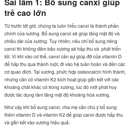
Sai lầm 1
: Bổ sung canxi giúp
trẻ cao lớn
Từ trước tới giờ, chúng ta luôn hiểu canxi là thành phần
chính của xương. Bổ sung canxi sẽ giúp tăng mật độ và
chiều dài của xương. Tuy nhiên, nếu chỉ bổ sung riêng
canxi thì không đảm bảo xương sẽ hấp thu và phát triển
tốt. Vì khi vào cơ thể, canxi cần sự giúp đỡ của vitamin D
để hấp thu qua thành ruột, đi vào hệ tuần hoàn và đến các
cơ quan đích. Tại xương, phức hợp osteocalcin hình thành,
nhưng cần có vitamin K2 kích hoạt giúp gắn kết với các
khoáng chất khác có trong xương, lúc đó mới phát huy
được tác dụng làm tăng mật độ khoáng hóa xương.
Như vậy khi bổ sung canxi, cha mẹ cần chú ý bổ sung
thêm vitamin D và vitamin K2 để giúp canxi được hấp thu
và gắn kết vào xương hiệu quả.