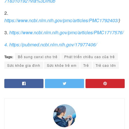
718310192?via%3Dihub
2.
https://www.ncbi.nlm.nih.gov/pmc/articles/PMC1792403/
)
3.
https://www.ncbi.nlm.nih.gov/pmc/articles/PMC1717576/
4. https://pubmed.ncbi.nlm.nih.gov/17977406/
Tags:
Bổ sung canxi cho trẻ
Phát triển chiều cao của trẻ
Sức khỏe gia đình
Sức khỏe trẻ em
Trẻ
Trẻ cao lớn