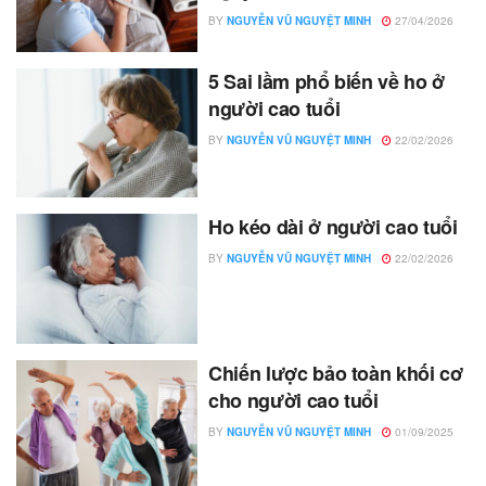
BY
NGUYỄN VŨ NGUYỆT MINH
27/04/2026
5 Sai lầm phổ biến về ho ở
người cao tuổi
BY
NGUYỄN VŨ NGUYỆT MINH
22/02/2026
Ho kéo dài ở người cao tuổi
BY
NGUYỄN VŨ NGUYỆT MINH
22/02/2026
Chiến lược bảo toàn khối cơ
cho người cao tuổi
BY
NGUYỄN VŨ NGUYỆT MINH
01/09/2025