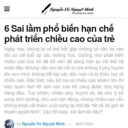
6 Sai lầm phổ biến hạn chế
phát triển chiều cao của trẻ
Ngày nay, chúng ta có thể bắt gặp những cô cậu bé cao
lớn so với tuổi tại các trường học. Dường như phát triển
chiều cao của trẻ đã trở nên dễ dàng hơn so với thế hệ
trước đây. Nhưng vẫn còn đó nỗi lo của không ít phụ huynh
khi con mình không bắt kịp các dấu mốc và bị thiếu hụt về
chiều cao. Đặc biệt, nếu bố mẹ có chiều cao khiêm tốn thì
việc quan tâm tới sức vóc của trẻ càng được chú trọng
hàng đầu. Tuy nhiên, nhiều phụ huynh dù đã chú ý bổ
sung dinh dưỡng, cho con vận động, nhưng chiều cao vẫn
không được cải thiện, cuối cùng lại thở dài “tất cả do gen di
truyền quyết định”. Vậy rốt cuộc, sai lầm do đâu?
by
Nguyễn Vũ Nguyệt Minh
20/01/2021