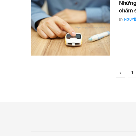
Những 
chăm s
BY
NGUYỄ
1