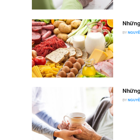
Những 
BY
NGUYỄ
Những 
BY
NGUYỄ