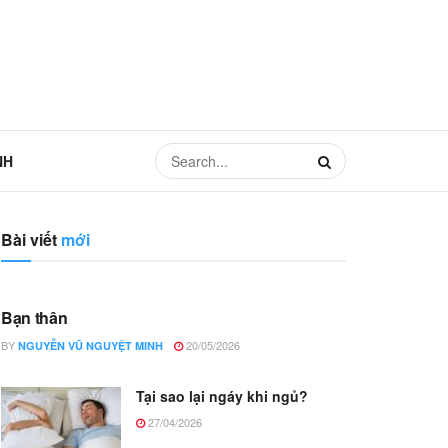
NH
Bài viết
mới
Bạn thân
BY
20/05/2026
NGUYỄN VŨ NGUYỆT MINH
Tại sao lại ngáy khi ngủ?
27/04/2026