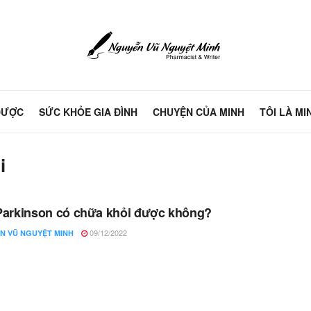
DƯỢC
SỨC KHỎE GIA ĐÌNH
CHUYỆN CỦA MINH
TÔI LÀ MI
i
arkinson có chữa khỏi được không?
09/12/2022
N VŨ NGUYỆT MINH