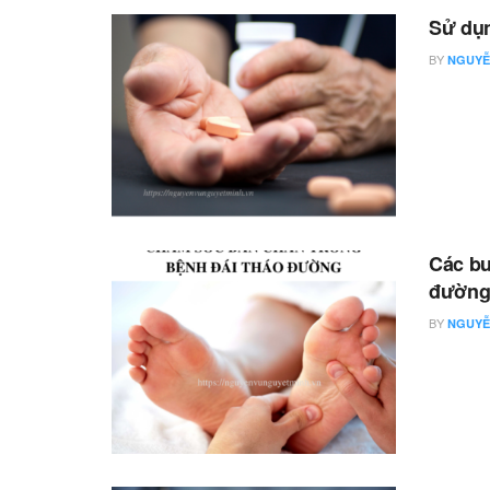
Sử dụn
BY
NGUYỄ
Các bư
đườn
BY
NGUYỄ