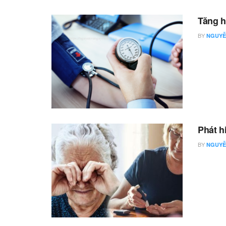
Tăng h
BY
NGUYỄ
Phát h
BY
NGUYỄ