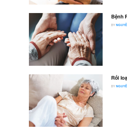
Bệnh 
BY
NGUYỄ
Rối lo
BY
NGUYỄ