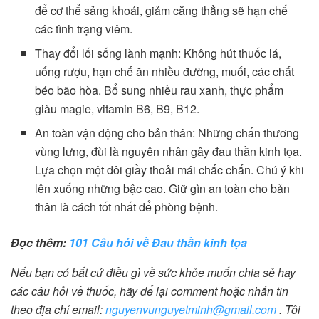
để cơ thể sảng khoái, giảm căng thẳng sẽ hạn chế
các tình trạng viêm.
Thay đổi lối sống lành mạnh: Không hút thuốc lá,
uống rượu, hạn chế ăn nhiều đường, muối, các chất
béo bão hòa. Bổ sung nhiều rau xanh, thực phẩm
giàu magie, vitamin B6, B9, B12.
An toàn vận động cho bản thân: Những chấn thương
vùng lưng, đùi là nguyên nhân gây đau thần kinh tọa.
Lựa chọn một đôi giầy thoải mái chắc chắn. Chú ý khi
lên xuống những bậc cao. Giữ gìn an toàn cho bản
thân là cách tốt nhất để phòng bệnh.
Đọc thêm:
101 Câu hỏi về Đau thần kinh tọa
Nếu bạn có bất cứ điều gì về sức khỏe muốn chia sẻ hay
các câu hỏi về thuốc, hãy để lại comment hoặc nhắn tin
theo địa chỉ email:
nguyenvunguyetminh@gmail.com
. Tôi