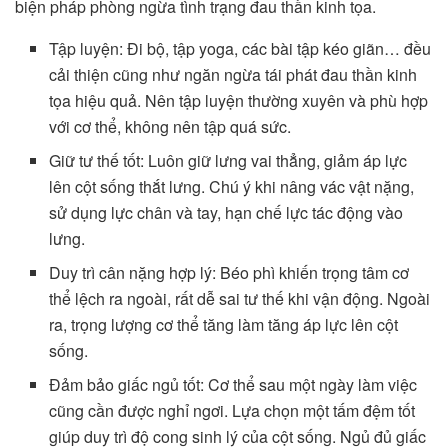
biện pháp phòng ngừa tình trạng đau thần kinh tọa.
Tập luyện: Đi bộ, tập yoga, các bài tập kéo giãn… đều
cải thiện cũng như ngăn ngừa tái phát đau thần kinh
tọa hiệu quả. Nên tập luyện thường xuyên và phù hợp
với cơ thể, không nên tập quá sức.
Giữ tư thế tốt: Luôn giữ lưng vai thẳng, giảm áp lực
lên cột sống thắt lưng. Chú ý khi nâng vác vật nặng,
sử dụng lực chân và tay, hạn chế lực tác động vào
lưng.
Duy trì cân nặng hợp lý: Béo phì khiến trọng tâm cơ
thể lệch ra ngoài, rất dễ sai tư thế khi vận động. Ngoài
ra, trọng lượng cơ thể tăng làm tăng áp lực lên cột
sống.
Đảm bảo giấc ngủ tốt: Cơ thể sau một ngày làm việc
cũng cần được nghỉ ngơi. Lựa chọn một tấm đệm tốt
giúp duy trì độ cong sinh lý của cột sống. Ngủ đủ giấc