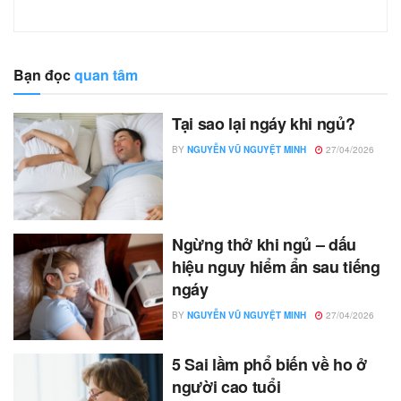
Bạn đọc
quan tâm
Tại sao lại ngáy khi ngủ?
BY
NGUYỄN VŨ NGUYỆT MINH
27/04/2026
Ngừng thở khi ngủ – dấu
hiệu nguy hiểm ẩn sau tiếng
ngáy
BY
NGUYỄN VŨ NGUYỆT MINH
27/04/2026
5 Sai lầm phổ biến về ho ở
người cao tuổi