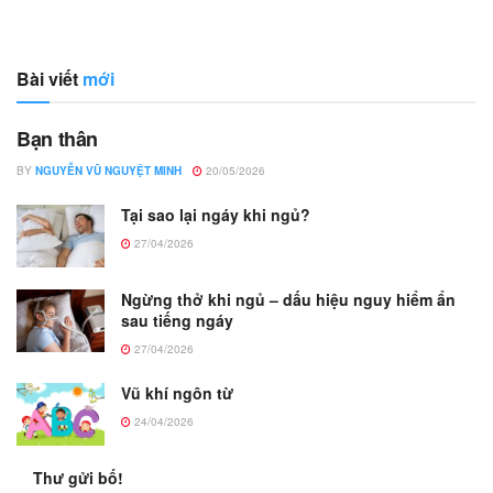
Bài viết
mới
Bạn thân
BY
NGUYỄN VŨ NGUYỆT MINH
20/05/2026
Tại sao lại ngáy khi ngủ?
27/04/2026
Ngừng thở khi ngủ – dấu hiệu nguy hiểm ẩn
sau tiếng ngáy
27/04/2026
Vũ khí ngôn từ
24/04/2026
Thư gửi bố!