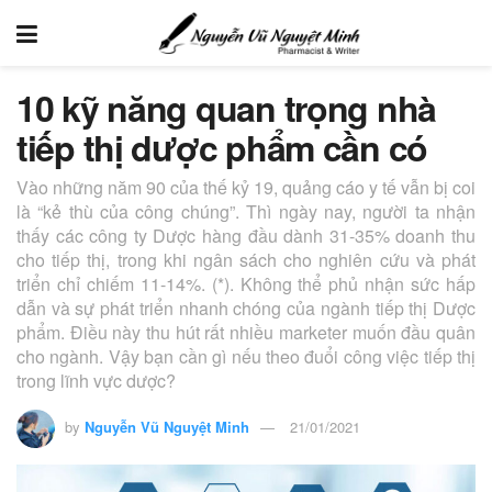
10 kỹ năng quan trọng nhà
tiếp thị dược phẩm cần có
Vào những năm 90 của thế kỷ 19, quảng cáo y tế vẫn bị coi
là “kẻ thù của công chúng”. Thì ngày nay, người ta nhận
thấy các công ty Dược hàng đầu dành 31-35% doanh thu
cho tiếp thị, trong khi ngân sách cho nghiên cứu và phát
triển chỉ chiếm 11-14%. (*). Không thể phủ nhận sức hấp
dẫn và sự phát triển nhanh chóng của ngành tiếp thị Dược
phẩm. Điều này thu hút rất nhiều marketer muốn đầu quân
cho ngành. Vậy bạn cần gì nếu theo đuổi công việc tiếp thị
trong lĩnh vực dược?
by
Nguyễn Vũ Nguyệt Minh
21/01/2021