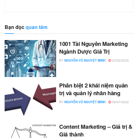
Bạn đọc
quan tâm
1001 Tài Nguyên Marketing
Ngành Dược Giá Trị
BY
NGUYỄN VŨ NGUYỆT MINH
23/02/2025
Phân biệt 2 khái niệm quản
trị và quản lý nhãn hàng
BY
NGUYỄN VŨ NGUYỆT MINH
09/07/2022
Content Marketing – Giá trị &
Giá thành