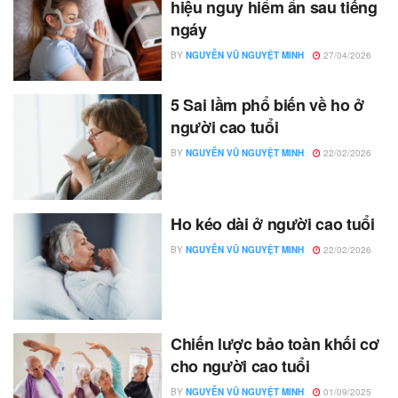
hiệu nguy hiểm ẩn sau tiếng
ngáy
BY
NGUYỄN VŨ NGUYỆT MINH
27/04/2026
5 Sai lầm phổ biến về ho ở
người cao tuổi
BY
NGUYỄN VŨ NGUYỆT MINH
22/02/2026
Ho kéo dài ở người cao tuổi
BY
NGUYỄN VŨ NGUYỆT MINH
22/02/2026
Chiến lược bảo toàn khối cơ
cho người cao tuổi
BY
NGUYỄN VŨ NGUYỆT MINH
01/09/2025