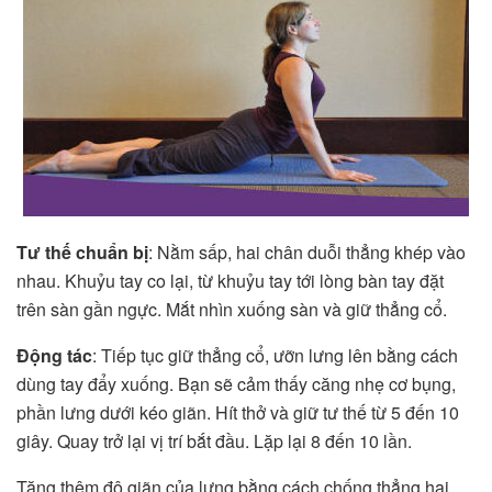
Tư thế chuẩn bị
: Nằm sấp, hai chân duỗi thẳng khép vào
nhau. Khuỷu tay co lại, từ khuỷu tay tới lòng bàn tay đặt
trên sàn gần ngực. Mắt nhìn xuống sàn và giữ thẳng cổ.
Động tác
: Tiếp tục giữ thẳng cổ, ưỡn lưng lên bằng cách
dùng tay đẩy xuống. Bạn sẽ cảm thấy căng nhẹ cơ bụng,
phần lưng dưới kéo giãn. Hít thở và giữ tư thế từ 5 đến 10
giây. Quay trở lại vị trí bắt đầu. Lặp lại 8 đến 10 lần.
Tăng thêm độ giãn của lưng bằng cách chống thẳng hai