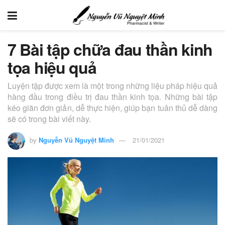
7 Bài tập chữa đau thần kinh
tọa hiệu quả
Luyện tập được xem là một trong những liệu pháp hiệu quả
hàng đầu trong điều trị đau thần kinh tọa. Những bài tập
kéo giãn đơn giản, dễ thực hiện, giúp bạn tuân thủ dễ dàng
sẽ có trong bài viết này.
by
Nguyễn Vũ Nguyệt Minh
21/01/2021