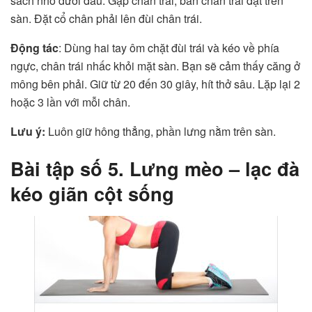
sách nhỏ dưới đầu. Gập chân trái, bàn chân trái đặt trên
sàn. Đặt cổ chân phải lên đùi chân trái.
Động tác
: Dùng hai tay ôm chặt đùi trái và kéo về phía
ngực, chân trái nhấc khỏi mặt sàn. Bạn sẽ cảm thấy căng ở
mông bên phải. Giữ từ 20 đến 30 giây, hít thở sâu. Lặp lại 2
hoặc 3 lần với mỗi chân.
Lưu ý:
Luôn giữ hông thẳng, phần lưng nằm trên sàn.
Bài tập số 5. Lưng mèo – lạc đà
kéo giãn cột sống