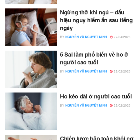
Ngừng thở khi ngủ – dấu
hiệu nguy hiểm ẩn sau tiếng
ngáy
BY
NGUYỄN VŨ NGUYỆT MINH
27/04/2026
5 Sai lầm phổ biến về ho ở
người cao tuổi
BY
NGUYỄN VŨ NGUYỆT MINH
22/02/2026
Ho kéo dài ở người cao tuổi
BY
NGUYỄN VŨ NGUYỆT MINH
22/02/2026
Chiến lược bảo toàn khối cơ